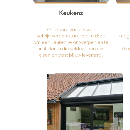
Keukens
Ons team van ervaren
schrijnwerkers staat voor u klaar
moge
om een keuken te ontwerpen en te
installeren die voldoet aan uw
droo
eisen en past bij uw levensstijl.