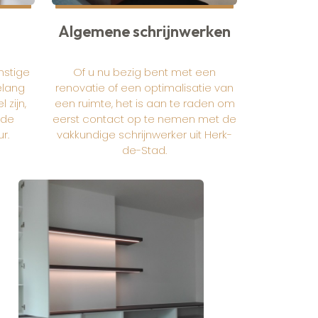
Algemene schrijnwerken
mstige
Of u nu bezig bent met een
elang
renovatie of een optimalisatie van
 zijn,
een ruimte, het is aan te raden om
 de
eerst contact op te nemen met de
r.
vakkundige schrijnwerker uit Herk-
de-Stad.