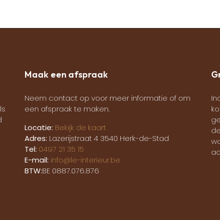
Maak een afspraak
Gr
Neem contact op voor meer informatie of om
In
ls
een afspraak te maken.
ko
d
ge
Locatie:
Bekijk de kaart
de
Adres:
Lazerijstraat 4 3540 Herk-de-Stad
wo
Tel:
0497 21 35 15
aa
E-mail:
info@le-interieur.be
BTW:
BE 0887.076.876